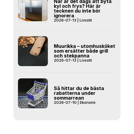
När är det dags att byta
kyl och frys? Här är
tecknen du inte bör
ignorera
2026-07-13
|
Livsstil
Muurikka – utomhusköket
som ersätter både grill
och stekpanna
2026-07-13
|
Livsstil
Så hittar du de bästa
rabatterna under
sommarrean
2026-07-10
|
Ekonomi