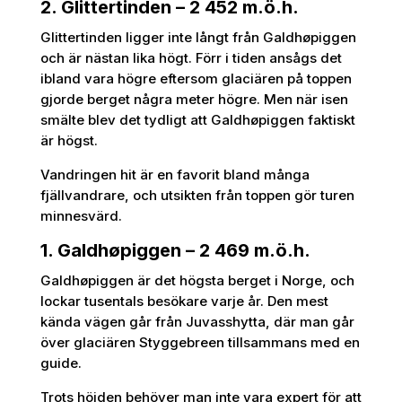
2. Glittertinden – 2 452 m.ö.h.
Glittertinden ligger inte långt från Galdhøpiggen
och är nästan lika högt. Förr i tiden ansågs det
ibland vara högre eftersom glaciären på toppen
gjorde berget några meter högre. Men när isen
smälte blev det tydligt att Galdhøpiggen faktiskt
är högst.
Vandringen hit är en favorit bland många
fjällvandrare, och utsikten från toppen gör turen
minnesvärd.
1. Galdhøpiggen – 2 469 m.ö.h.
Galdhøpiggen är det högsta berget i Norge, och
lockar tusentals besökare varje år. Den mest
kända vägen går från Juvasshytta, där man går
över glaciären Styggebreen tillsammans med en
guide.
Trots höjden behöver man inte vara expert för att