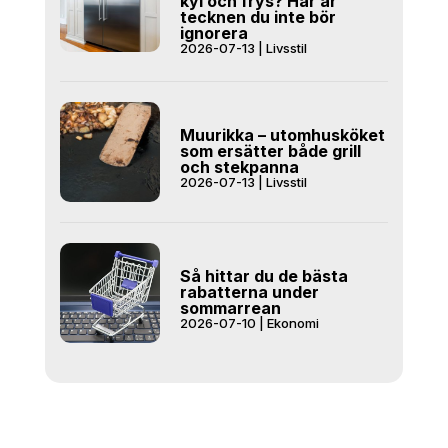
kyl och frys? Här är
tecknen du inte bör
ignorera
2026-07-13
|
Livsstil
Muurikka – utomhusköket
som ersätter både grill
och stekpanna
2026-07-13
|
Livsstil
Så hittar du de bästa
rabatterna under
sommarrean
2026-07-10
|
Ekonomi