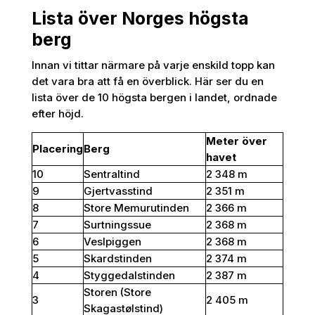
Lista över Norges högsta
berg
Innan vi tittar närmare på varje enskild topp kan
det vara bra att få en överblick. Här ser du en
lista över de 10 högsta bergen i landet, ordnade
efter höjd.
Meter över
Placering
Berg
havet
10
Sentraltind
2 348 m
9
Gjertvasstind
2 351 m
8
Store Memurutinden
2 366 m
7
Surtningssue
2 368 m
6
Veslpiggen
2 368 m
5
Skardstinden
2 374 m
4
Styggedalstinden
2 387 m
Storen (Store
3
2 405 m
Skagastølstind)