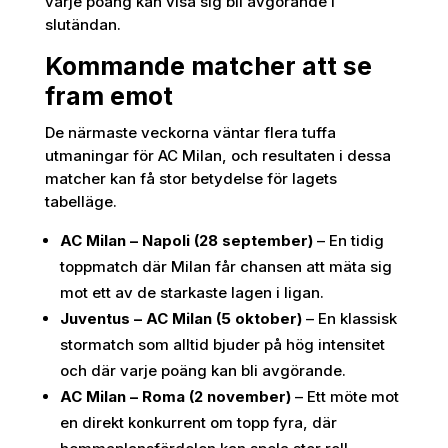
varje poäng kan visa sig bli avgörande i
slutändan.
Kommande matcher att se
fram emot
De närmaste veckorna väntar flera tuffa
utmaningar för AC Milan, och resultaten i dessa
matcher kan få stor betydelse för lagets
tabelläge.
AC
Milan – Napoli (28 september)
– En tidig
toppmatch där Milan får chansen att mäta sig
mot ett av de starkaste lagen i ligan.
Juventus – AC Milan (5 oktober)
– En klassisk
stormatch som alltid bjuder på hög intensitet
och där varje poäng kan bli avgörande.
AC Milan – Roma (2 november)
– Ett möte mot
en direkt konkurrent om topp fyra, där