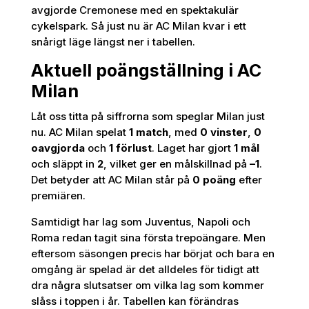
avgjorde Cremonese med en spektakulär
cykelspark. Så just nu är AC Milan kvar i ett
snårigt läge längst ner i tabellen.
Aktuell poängställning i AC
Milan
Låt oss titta på siffrorna som speglar Milan just
nu. AC Milan spelat
1 match
, med
0 vinster
,
0
oavgjorda
och
1 förlust
. Laget har gjort
1 mål
och släppt in
2
, vilket ger en målskillnad på
–1
.
Det betyder att AC Milan står på
0 poäng
efter
premiären.
Samtidigt har lag som Juventus, Napoli och
Roma redan tagit sina första trepoängare. Men
eftersom säsongen precis har börjat och bara en
omgång är spelad är det alldeles för tidigt att
dra några slutsatser om vilka lag som kommer
slåss i toppen i år. Tabellen kan förändras