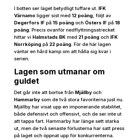
I botten ser läget betydligt tuffare ut.
IFK
Värnamo
ligger sist med
12 poäng
, följt av
Degerfors IF
på
15 poäng
och
Östers IF
på
18
poäng
. Precis ovanför nedflyttningsstrecket
hittar vi
Halmstads BK
med
21 poäng
och
IFK
Norrköping
på
22 poäng
. För de här lagen
väntar en hård kamp om att hålla sig kvar i
serien.
Lagen som utmanar om
guldet
Det går inte att bortse från
Mjällby
och
Hammarby
som de två stora favoriterna just nu.
Mjällby har visat upp en imponerande stabilitet,
både defensivt och offensivt, och de ser inte ut
att tappa fart. Hammarby har länge sett starka
ut, men de två senaste förlusterna har satt press
på laget och öppnat upp för konkurrenterna.