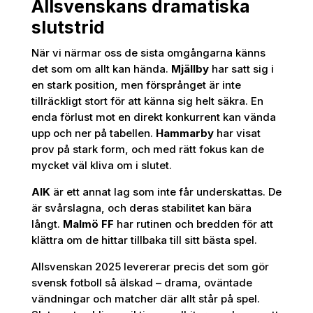
Allsvenskans dramatiska
slutstrid
När vi närmar oss de sista omgångarna känns
det som om allt kan hända.
Mjällby
har satt sig i
en stark position, men försprånget är inte
tillräckligt stort för att känna sig helt säkra. En
enda förlust mot en direkt konkurrent kan vända
upp och ner på tabellen.
Hammarby
har visat
prov på stark form, och med rätt fokus kan de
mycket väl kliva om i slutet.
AIK
är ett annat lag som inte får underskattas. De
är svårslagna, och deras stabilitet kan bära
långt.
Malmö FF
har rutinen och bredden för att
klättra om de hittar tillbaka till sitt bästa spel.
Allsvenskan 2025 levererar precis det som gör
svensk fotboll så älskad – drama, oväntade
vändningar och matcher där allt står på spel.