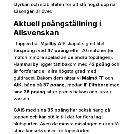
styrkan och stabiliteten för att stå högst upp när
säsongen är över.
Aktuell poängställning i
Allsvenskan
I toppen har
Mjällby AIF
skapat sig ett litet
försprång med
47 poäng
efter 20 matcher (en
match mindre spelad än de andra topplagen).
Hammarby
ligger tätt bakom med
42 poäng
och
är fortfarande i allra högsta grad med i
guldracet. Bakom dem hittar vi
Malmö FF
och
AIK
, båda på
37 poäng
, medan
IF Elfsborg
med
sina
36 poäng
sitter precis bakom och lurar i
vassen.
GAIS
med sina
35 poäng
har också häng på
toppen och kan ställa till det för flera lag i
slutspurten. Även de minsta misstagen nu kan få
stora konsekvenser för toppstriden.