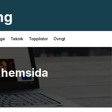
ige
Teknik
Topplistor
Övrigt
n hemsida