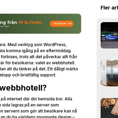
Fler ar
klare. Med verktyg som WordPress,
lesta komma igång på en eftermiddag.
förbises, trots att det påverkar allt från
en är för besökarna: valet av webbhotell.
an att du tänker på det. Ett dåligt märks
topp och bristfällig support.
 webbhotell?
 på internet där din hemsida bor. Alla
in sida lagras på en server som
den servern som gör att besökare kan nå
 kan du ha världens snyggaste design –