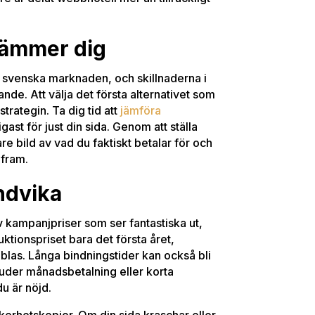
tämmer dig
en svenska marknaden, och skillnaderna i
ande. Att välja det första alternativet som
trategin. Ta dig tid att
jämföra
gast för just din sida. Genom att ställa
are bild av vad du faktiskt betalar för och
 fram.
ndvika
 kampanjpriser som ser fantastiska ut,
oduktionspriset bara det första året,
blas. Långa bindningstider kan också bli
bjuder månadsbetalning eller korta
du är nöjd.
säkerhetskopior. Om din sida kraschar eller