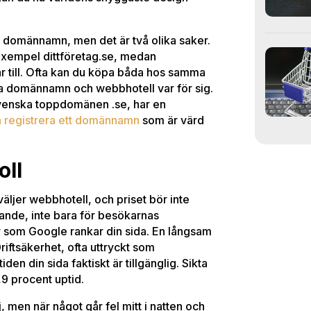
d domännamn, men det är två olika saker.
 exempel dittföretag.se, medan
 till. Ofta kan du köpa båda hos samma
lja domännamn och webbhotell var för sig.
 svenska toppdomänen .se, har en
ka registrera ett domännamn
som är värd
oll
väljer webbhotell, och priset bör inte
ande, inte bara för besökarnas
 som Google rankar din sida. En långsam
iftsäkerhet, ofta uttryckt som
iden din sida faktiskt är tillgänglig. Sikta
9 procent uptid.
 men när något går fel mitt i natten och