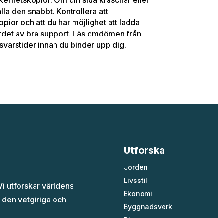
älla den snabbt. Kontrollera att
ior och att du har möjlighet att ladda
 värdet av bra support. Läs omdömen från
varstider innan du binder upp dig.
Utforska
Jorden
Livsstil
i utforskar världens
Ekonomi
 den vetgiriga och
Byggnadsverk