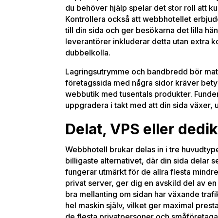
du behöver hjälp spelar det stor roll att 
Kontrollera också att webbhotellet erbjude
till din sida och ger besökarna det lilla h
leverantörer inkluderar detta utan extra k
dubbelkolla.
Lagringsutrymme och bandbredd bör matc
företagssida med några sidor kräver betyd
webbutik med tusentals produkter. Funder
uppgradera i takt med att din sida växer, 
Delat, VPS eller dedi
Webbhotell brukar delas in i tre huvudtyp
billigaste alternativet, där din sida dela
fungerar utmärkt för de allra flesta mindr
privat server, ger dig en avskild del av e
bra mellanting om sidan har växande trafi
hel maskin själv, vilket ger maximal presta
de flesta privatpersoner och småföretagar