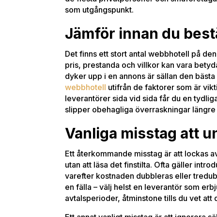
som utgångspunkt.
Jämför innan du bes
Det finns ett stort antal webbhotell på d
pris, prestanda och villkor kan vara betyd
dyker upp i en annons är sällan den bästa s
webbhotell
utifrån de faktorer som är vikti
leverantörer sida vid sida får du en tydlig
slipper obehagliga överraskningar längre
Vanliga misstag att u
Ett återkommande misstag är att lockas av
utan att läsa det finstilta. Ofta gäller intr
varefter kostnaden dubbleras eller tredub
en fälla – välj helst en leverantör som er
avtalsperioder, åtminstone tills du vet att 
Ett annat vanligt misstag är att ignorera 