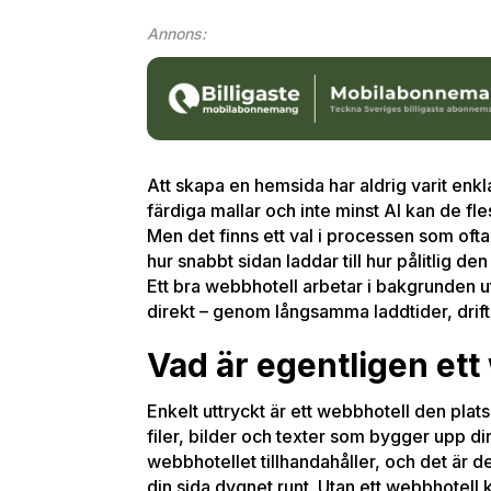
Annons:
Att skapa en hemsida har aldrig varit en
färdiga mallar och inte minst AI kan de f
Men det finns ett val i processen som ofta 
hur snabbt sidan laddar till hur pålitlig d
Ett bra webbhotell arbetar i bakgrunden ut
direkt – genom långsamma laddtider, drifts
Vad är egentligen ett
Enkelt uttryckt är ett webbhotell den plats
filer, bilder och texter som bygger upp d
webbhotellet tillhandahåller, och det är 
din sida dygnet runt. Utan ett webbhotell