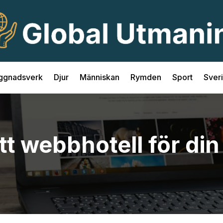
ggnadsverk
Djur
Människan
Rymden
Sport
Sver
ätt webbhotell för di