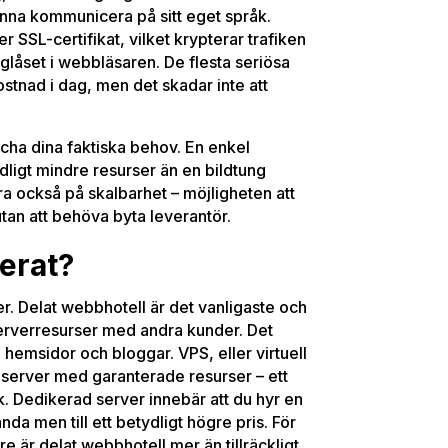
kunna kommunicera på sitt eget språk.
r SSL-certifikat, vilket krypterar trafiken
änglåset i webbläsaren. De flesta seriösa
ostnad i dag, men det skadar inte att
ha dina faktiska behov. En enkel
ligt mindre resurser än en bildtung
a också på skalbarhet – möjligheten att
utan att behöva byta leverantör.
kerat?
er. Delat webbhotell är det vanligaste och
r serverresurser med andra kunder. Det
e hemsidor och bloggar. VPS, eller virtuell
n server med garanterade resurser – ett
k. Dedikerad server innebär att du hyr en
nda men till ett betydligt högre pris. För
e är delat webbhotell mer än tillräckligt