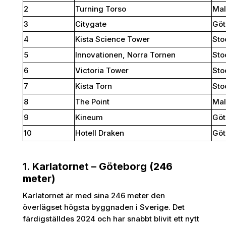
2
Turning Torso
Ma
3
Citygate
Göt
4
Kista Science Tower
Sto
5
Innovationen, Norra Tornen
Sto
6
Victoria Tower
Sto
7
Kista Torn
Sto
8
The Point
Ma
9
Kineum
Göt
10
Hotell Draken
Göt
1. Karlatornet – Göteborg (246
meter)
Karlatornet är med sina 246 meter den
överlägset högsta byggnaden i Sverige. Det
färdigställdes 2024 och har snabbt blivit ett nytt