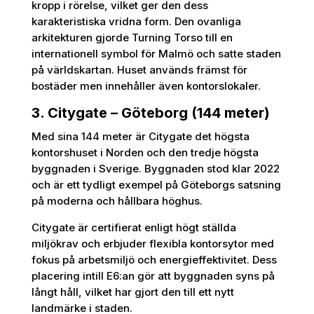
kropp i rörelse, vilket ger den dess
karakteristiska vridna form. Den ovanliga
arkitekturen gjorde Turning Torso till en
internationell symbol för Malmö och satte staden
på världskartan. Huset används främst för
bostäder men innehåller även kontorslokaler.
3. Citygate – Göteborg (144 meter)
Med sina 144 meter är Citygate det högsta
kontorshuset i Norden och den tredje högsta
byggnaden i Sverige. Byggnaden stod klar 2022
och är ett tydligt exempel på Göteborgs satsning
på moderna och hållbara höghus.
Citygate är certifierat enligt högt ställda
miljökrav och erbjuder flexibla kontorsytor med
fokus på arbetsmiljö och energieffektivitet. Dess
placering intill E6:an gör att byggnaden syns på
långt håll, vilket har gjort den till ett nytt
landmärke i staden.