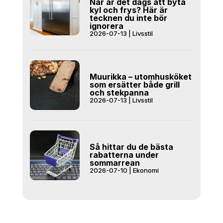
När är det dags att byta
kyl och frys? Här är
tecknen du inte bör
ignorera
2026-07-13
|
Livsstil
Muurikka – utomhusköket
som ersätter både grill
och stekpanna
2026-07-13
|
Livsstil
Så hittar du de bästa
rabatterna under
sommarrean
2026-07-10
|
Ekonomi